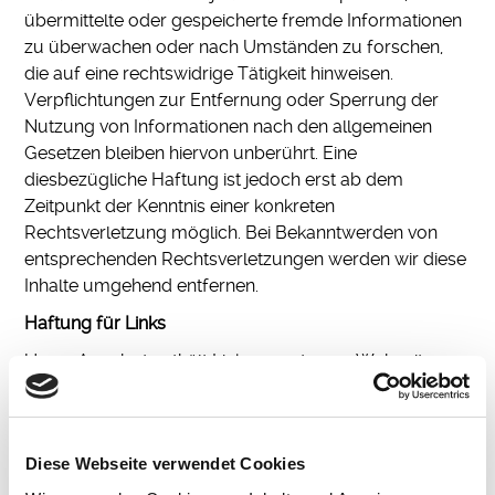
übermittelte oder gespeicherte fremde Informationen
zu überwachen oder nach Umständen zu forschen,
die auf eine rechtswidrige Tätigkeit hinweisen.
Verpflichtungen zur Entfernung oder Sperrung der
Nutzung von Informationen nach den allgemeinen
Gesetzen bleiben hiervon unberührt. Eine
diesbezügliche Haftung ist jedoch erst ab dem
Zeitpunkt der Kenntnis einer konkreten
Rechtsverletzung möglich. Bei Bekanntwerden von
entsprechenden Rechtsverletzungen werden wir diese
Inhalte umgehend entfernen.
Haftung für Links
Unser Angebot enthält Links zu externen Webseiten
Dritter, auf deren Inhalte wir keinen Einfluss haben.
Deshalb können wir für diese fremden Inhalte auch
keine Gewähr übernehmen. Für die Inhalte der
Diese Webseite verwendet Cookies
verlinkten Seiten ist stets der jeweilige Anbieter oder
Betreiber der Seiten verantwortlich. Die verlinkten