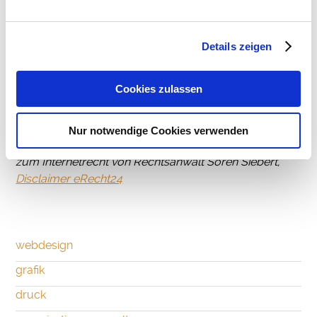
gestattet. Soweit die Inhalte auf dieser Seite nicht vom
Betreiber erstellt wurden, werden die Urheberrechte
Dritter beachtet. Insbesondere werden Inhalte Dritter
Details zeigen
als solche gekennzeichnet. Sollten Sie trotzdem auf
eine Urheberrechtsverletzung aufmerksam werden,
bitten wir um einen entsprechenden Hinweis. Bei
Cookies zulassen
Bekanntwerden von Rechtsverletzungen werden wir
derartige Inhalte umgehend entfernen.
Nur notwendige Cookies verwenden
Quellenangaben:
Disclaimer
von eRecht24, dem Portal
zum Internetrecht von Rechtsanwalt Sören Siebert,
Disclaimer eRecht24
webdesign
grafik
druck